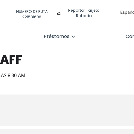
Reportar Tarjeta
NÚMERO DE RUTA
Españo
Robada
221581696
Englis
Préstamos
Com
TAFF
AS 8:30 AM.