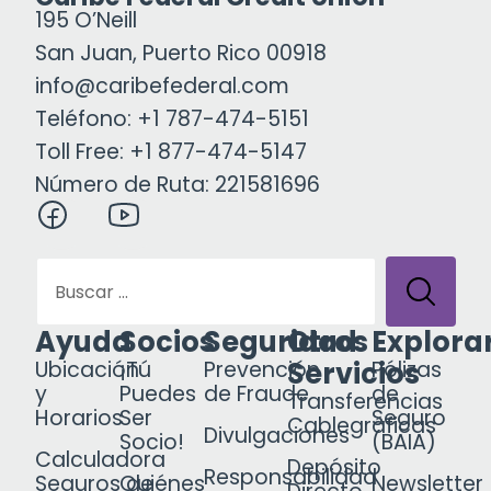
195 O’Neill
San Juan, Puerto Rico 00918
info@caribefederal.com
Teléfono: +1 787-474-5151
Toll Free: +1 877-474-5147
Número de Ruta: 221581696
Ayuda
Socios
Seguridad
Otros
Explora
Servicios
Ubicación
¡Tú
Prevención
Pólizas
y
Puedes
de Fraude
de
Transferencias
Horarios
Ser
Seguro
Cablegráficas
Divulgaciones
Socio!
(BAIA)
Calculadora
Depósito
Responsabilidad
Seguros de
Quiénes
Newsletter