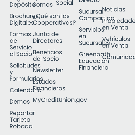
Directo
Social
Depósito
Somos
Noticias
Sucursal
Brochures
¿Qué son las
Compartida
Propiedad
Digitales
Cooperativas?
en Venta
Servicios
Formas
Junta de
en
Vehículos
de
Directores
Sucursales
en Venta
Servicio
Beneficios
al Socio
Greenpath
Comunida
del Socio
Educación
Solicitudes
Financiera
Newsletter
y
Formularios
Estados
Financieros
Calendario
MyCreditUnion.gov
Demos
Reportar
Tarjeta
Robada