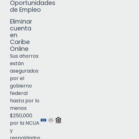
Oportunidades
de Empleo
Eliminar
cuenta
en
Caribe
Online
Sus ahorros
están
asegurados
por el
gobierno
federal
Click to open certificate verif
hasta por lo
menos
$250,000
por la NCUA
y
respaldados