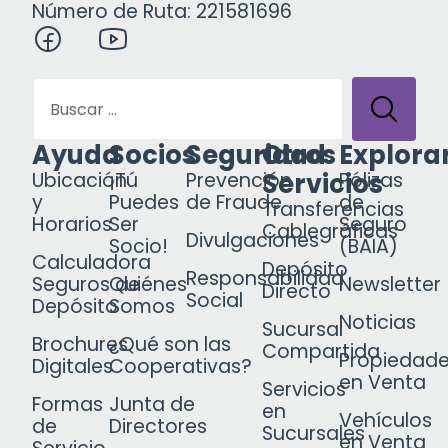
Número de Ruta: 221581696
Ayuda
Socios
Seguridad
Otros
Explora
Servicios
Ubicación
¡Tú
Prevención
Pólizas
y
Puedes
de Fraude
de
Transferencias
Horarios
Ser
Seguro
Cablegráficas
Divulgaciones
Socio!
(BAIA)
Calculadora
Depósito
Responsabilidad
Seguros de
Quiénes
Newsletter
Directo
Social
Depósito
Somos
Noticias
Sucursal
Brochures
¿Qué son las
Compartida
Propiedad
Digitales
Cooperativas?
en Venta
Servicios
Formas
Junta de
en
Vehículos
de
Directores
Sucursales
en Venta