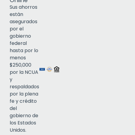
Online
Sus ahorros
están
asegurados
por el
gobierno
federal
Click to open certificate verif
hasta por lo
menos
$250,000
por la NCUA
y
respaldados
por la plena
fe y crédito
del
gobierno de
los Estados
Unidos.