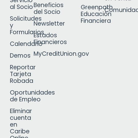
Servicio
Beneficios
al Socio
Greenpath
Comunida
del Socio
Educación
Solicitudes
Financiera
Newsletter
y
Formularios
Estados
Financieros
Calendario
MyCreditUnion.gov
Demos
Reportar
Tarjeta
Robada
Oportunidades
de Empleo
Eliminar
cuenta
en
Caribe