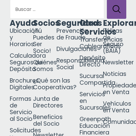
Ayuda
Socios
Seguridad
Otros
Explora
Servicios
Ubicación
¡Tú
Prevención
Pólizas
y
Puedes
de Fraude
de
Transferencias
Horarios
Ser
Seguro
Cablegráficas
Divulgaciones
Socio!
(BAIA)
Calculadora
Depósito
Responsabilidad
Seguros de
Quiénes
Newsletter
Directo
Social
Depósito
Somos
Noticias
Sucursal
Brochures
¿Qué son las
Compartida
Propiedad
Digitales
Cooperativas?
en Venta
Servicios
Formas
Junta de
en
Vehículos
de
Directores
Sucursales
en Venta
Servicio
Beneficios
al Socio
Greenpath
Comunida
del Socio
Educación
Solicitudes
Financiera
Newsletter