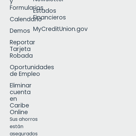
y
Formularios
Estados
Financieros
Calendario
MyCreditUnion.gov
Demos
Reportar
Tarjeta
Robada
Oportunidades
de Empleo
Eliminar
cuenta
en
Caribe
Online
Sus ahorros
están
asegurados