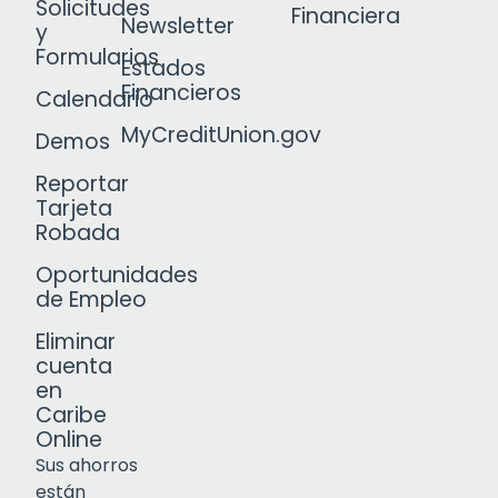
Solicitudes
Financiera
Newsletter
y
Formularios
Estados
Financieros
Calendario
MyCreditUnion.gov
Demos
Reportar
Tarjeta
Robada
Oportunidades
de Empleo
Eliminar
cuenta
en
Caribe
Online
Sus ahorros
están