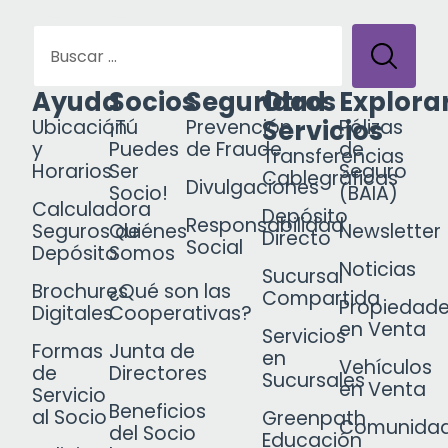
Ayuda
Socios
Seguridad
Otros
Explora
Servicios
Ubicación
¡Tú
Prevención
Pólizas
y
Puedes
de Fraude
de
Transferencias
Horarios
Ser
Seguro
Cablegráficas
Divulgaciones
Socio!
(BAIA)
Calculadora
Depósito
Responsabilidad
Seguros de
Quiénes
Newsletter
Directo
Social
Depósito
Somos
Noticias
Sucursal
Brochures
¿Qué son las
Compartida
Propiedad
Digitales
Cooperativas?
en Venta
Servicios
Formas
Junta de
en
Vehículos
de
Directores
Sucursales
en Venta
Servicio
Beneficios
al Socio
Greenpath
Comunida
del Socio
Educación