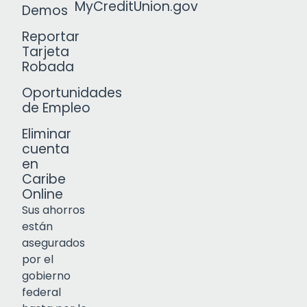
MyCreditUnion.gov
Demos
Reportar
Tarjeta
Robada
Oportunidades
de Empleo
Eliminar
cuenta
en
Caribe
Online
Sus ahorros
están
asegurados
por el
gobierno
federal
Click to open certificate verif