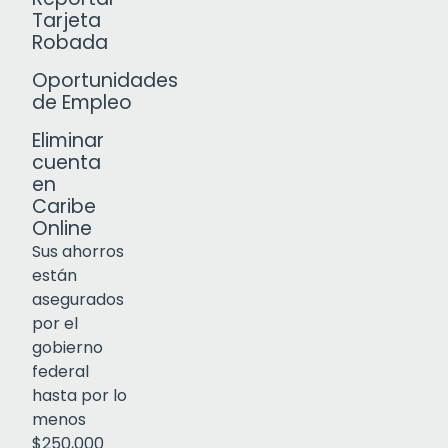
Tarjeta
Robada
Oportunidades
de Empleo
Eliminar
cuenta
en
Caribe
Online
Sus ahorros
están
asegurados
por el
gobierno
federal
Click to open certificate verif
hasta por lo
menos
$250,000