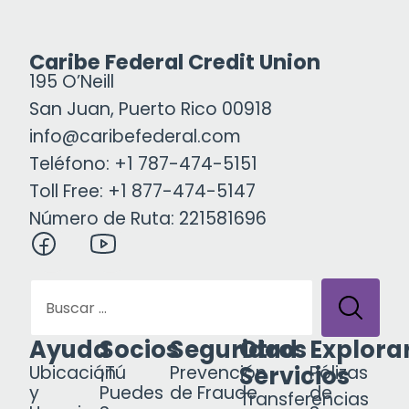
Caribe Federal Credit Union
195 O’Neill
San Juan, Puerto Rico 00918
info@caribefederal.com
Teléfono: +1 787-474-5151
Toll Free: +1 877-474-5147
Número de Ruta: 221581696
Ayuda
Socios
Seguridad
Otros
Explora
Servicios
Ubicación
¡Tú
Prevención
Pólizas
y
Puedes
de Fraude
de
Transferencias