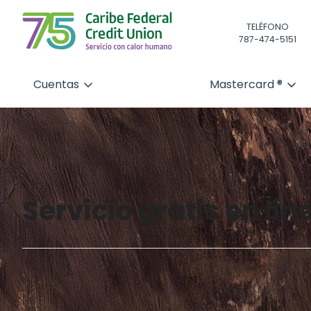
TELÉFONO
787-474-5151
Cuentas
Mastercard ®
Servicio gratis en lín