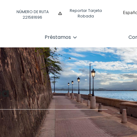
Reportar Tarjeta
NÚMERO DE RUTA
Españo
Robada
221581696
Englis
Préstamos
Com
ea