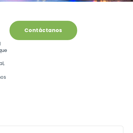
Contáctanos
l
que
l,
nos