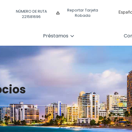
Reportar Tarjeta
NÚMERO DE RUTA
Españo
Robada
221581696
Englis
Préstamos
Com
ocios