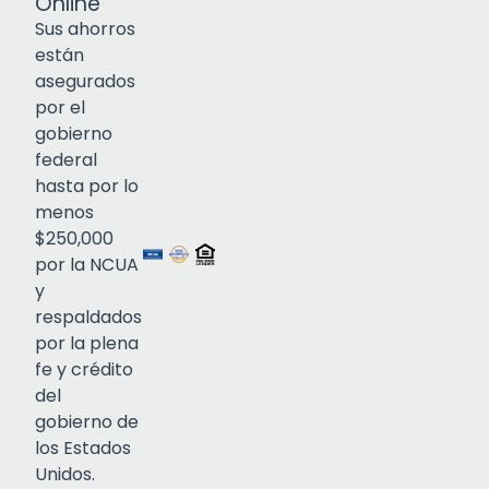
Online
Sus ahorros
están
asegurados
por el
gobierno
federal
Click to open certificate verif
hasta por lo
menos
$250,000
por la NCUA
y
respaldados
por la plena
fe y crédito
del
gobierno de
los Estados
Unidos.