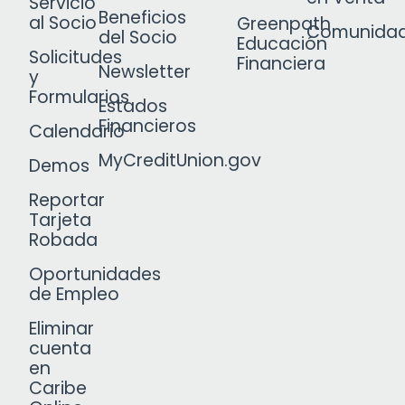
Servicio
Beneficios
al Socio
Greenpath
Comunida
del Socio
Educación
Solicitudes
Financiera
Newsletter
y
Formularios
Estados
Financieros
Calendario
MyCreditUnion.gov
Demos
Reportar
Tarjeta
Robada
Oportunidades
de Empleo
Eliminar
cuenta
en
Caribe