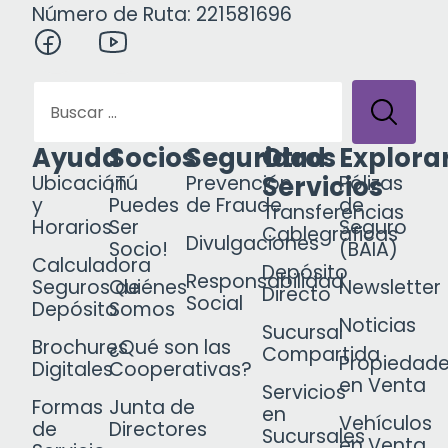
Número de Ruta: 221581696
Ayuda
Socios
Seguridad
Otros
Explora
Servicios
Ubicación
¡Tú
Prevención
Pólizas
y
Puedes
de Fraude
de
Transferencias
Horarios
Ser
Seguro
Cablegráficas
Divulgaciones
Socio!
(BAIA)
Calculadora
Depósito
Responsabilidad
Seguros de
Quiénes
Newsletter
Directo
Social
Depósito
Somos
Noticias
Sucursal
Brochures
¿Qué son las
Compartida
Propiedad
Digitales
Cooperativas?
en Venta
Servicios
Formas
Junta de
en
Vehículos
de
Directores
Sucursales
en Venta