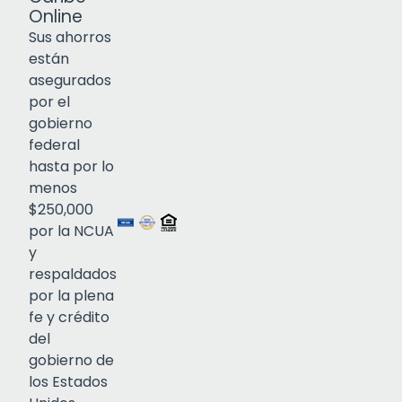
Online
Sus ahorros
están
asegurados
por el
gobierno
federal
Click to open certificate verif
hasta por lo
menos
$250,000
por la NCUA
y
respaldados
por la plena
fe y crédito
del
gobierno de
los Estados