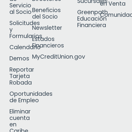
Sucursales
en Venta
Servicio
Beneficios
al Socio
Greenpath
Comunida
del Socio
Educación
Solicitudes
Financiera
Newsletter
y
Formularios
Estados
Financieros
Calendario
MyCreditUnion.gov
Demos
Reportar
Tarjeta
Robada
Oportunidades
de Empleo
Eliminar
cuenta
en
Caribe