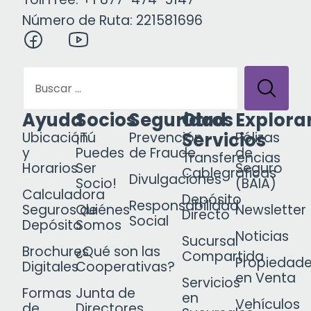
Número de Ruta: 221581696
Ayuda
Socios
Seguridad
Otros
Explora
Servicios
Ubicación
¡Tú
Prevención
Pólizas
y
Puedes
de Fraude
de
Transferencias
Horarios
Ser
Seguro
Cablegráficas
Divulgaciones
Socio!
(BAIA)
Calculadora
Depósito
Responsabilidad
Seguros de
Quiénes
Newsletter
Directo
Social
Depósito
Somos
Noticias
Sucursal
Brochures
¿Qué son las
Compartida
Propiedad
Digitales
Cooperativas?
en Venta
Servicios
Formas
Junta de
en
Vehículos
de
Directores