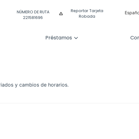
Reportar Tarjeta
NÚMERO DE RUTA
Españo
Robada
221581696
Englis
Préstamos
Com
riados y cambios de horarios.