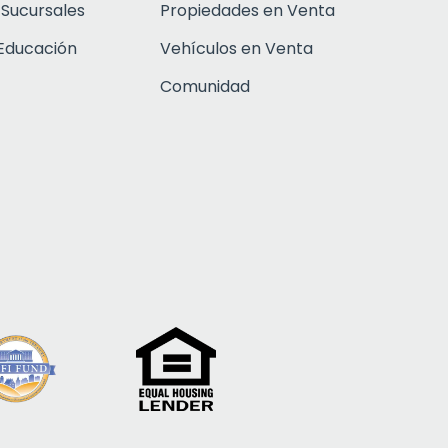
 Sucursales
Propiedades en Venta
Educación
Vehículos en Venta
Comunidad
Click to open c