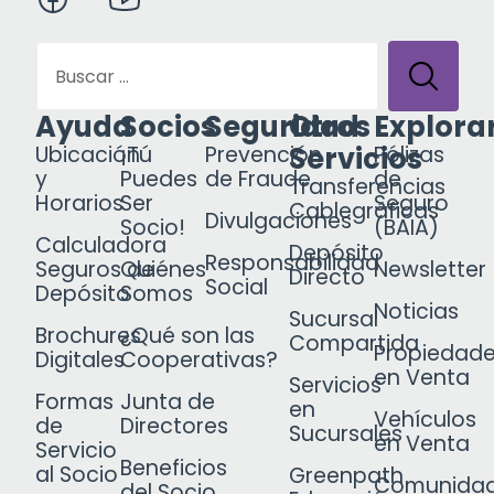
Ayuda
Socios
Seguridad
Otros
Explora
Servicios
Ubicación
¡Tú
Prevención
Pólizas
y
Puedes
de Fraude
de
Transferencias
Horarios
Ser
Seguro
Cablegráficas
Divulgaciones
Socio!
(BAIA)
Calculadora
Depósito
Responsabilidad
Seguros de
Quiénes
Newsletter
Directo
Social
Depósito
Somos
Noticias
Sucursal
Brochures
¿Qué son las
Compartida
Propiedad
Digitales
Cooperativas?
en Venta
Servicios
Formas
Junta de
en
Vehículos
de
Directores
Sucursales
en Venta
Servicio
Beneficios
al Socio
Greenpath
Comunida
del Socio