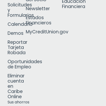
Educación
Solicitudes
Financiera
Newsletter
y
Formularios
Estados
Financieros
Calendario
MyCreditUnion.gov
Demos
Reportar
Tarjeta
Robada
Oportunidades
de Empleo
Eliminar
cuenta
en
Caribe
Online
Sus ahorros