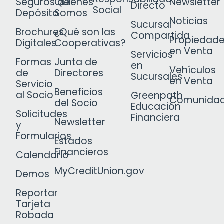
Seguros de
Quiénes
Newsletter
Directo
Social
Depósito
Somos
Noticias
Sucursal
Brochures
¿Qué son las
Compartida
Propiedad
Digitales
Cooperativas?
en Venta
Servicios
Formas
Junta de
en
Vehículos
de
Directores
Sucursales
en Venta
Servicio
Beneficios
al Socio
Greenpath
Comunida
del Socio
Educación
Solicitudes
Financiera
Newsletter
y
Formularios
Estados
Financieros
Calendario
MyCreditUnion.gov
Demos
Reportar
Tarjeta
Robada