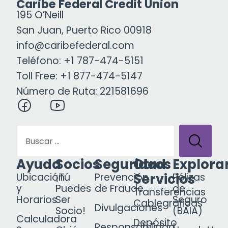
Caribe Federal Credit Union
195 O’Neill
San Juan, Puerto Rico 00918
info@caribefederal.com
Teléfono: +1 787-474-5151
Toll Free: +1 877-474-5147
Número de Ruta: 221581696
Ayuda
Socios
Seguridad
Otros
Explora
Servicios
Ubicación
¡Tú
Prevención
Pólizas
y
Puedes
de Fraude
de
Transferencias
Horarios
Ser
Seguro
Cablegráficas
Divulgaciones
Socio!
(BAIA)
Calculadora
Depósito
Responsabilidad