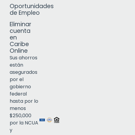
Oportunidades
de Empleo
Eliminar
cuenta
en
Caribe
Online
Sus ahorros
están
asegurados
por el
gobierno
federal
Click to open certificate verif
hasta por lo
menos
$250,000
por la NCUA
y