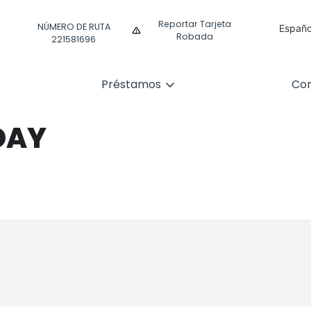
Reportar Tarjeta
NÚMERO DE RUTA
Españo
Robada
221581696
Englis
Préstamos
Com
DAY