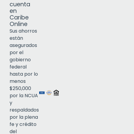
cuenta
en
Caribe
Online
Sus ahorros
están
asegurados
por el
gobierno
federal
Click to open certificate verif
hasta por lo
menos
$250,000
por la NCUA
y
respaldados
por la plena
fe y crédito
del