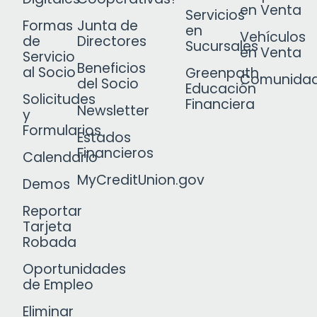
en Venta
Servicios
Formas
Junta de
en
Vehículos
de
Directores
Sucursales
en Venta
Servicio
Beneficios
al Socio
Greenpath
Comunida
del Socio
Educación
Solicitudes
Financiera
Newsletter
y
Formularios
Estados
Financieros
Calendario
MyCreditUnion.gov
Demos
Reportar
Tarjeta
Robada
Oportunidades
de Empleo
Eliminar