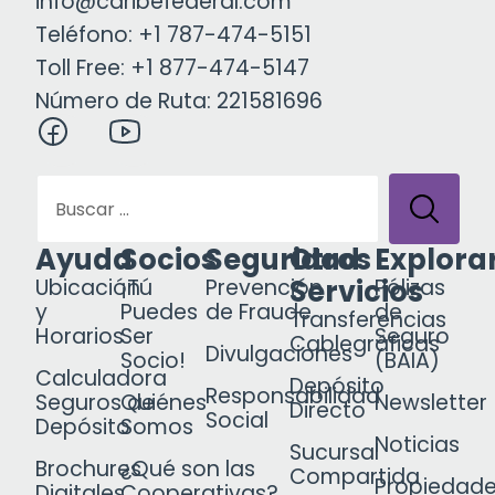
info@caribefederal.com
Teléfono: +1 787-474-5151
Toll Free: +1 877-474-5147
Número de Ruta: 221581696
Ayuda
Socios
Seguridad
Otros
Explora
Servicios
Ubicación
¡Tú
Prevención
Pólizas
y
Puedes
de Fraude
de
Transferencias
Horarios
Ser
Seguro
Cablegráficas
Divulgaciones
Socio!
(BAIA)
Calculadora
Depósito
Responsabilidad
Seguros de
Quiénes
Newsletter
Directo
Social
Depósito
Somos
Noticias
Sucursal
Brochures
¿Qué son las
Compartida
Propiedad
Digitales
Cooperativas?