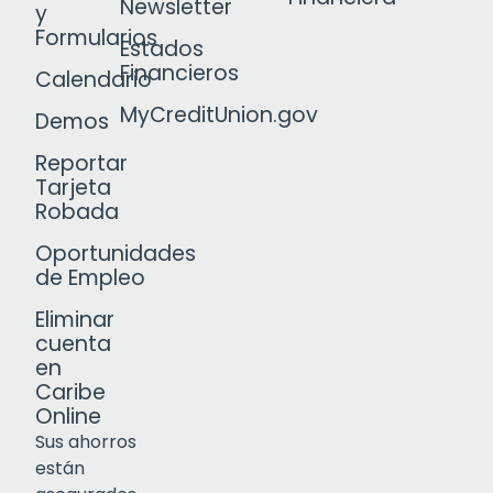
Newsletter
y
Formularios
Estados
Financieros
Calendario
MyCreditUnion.gov
Demos
Reportar
Tarjeta
Robada
Oportunidades
de Empleo
Eliminar
cuenta
en
Caribe
Online
Sus ahorros
están