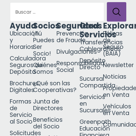
Ayuda
Socios
Seguridad
Otros
Explora
Servicios
Ubicación
¡Tú
Prevención
Pólizas
y
Puedes
de Fraude
de
Transferencias
Horarios
Ser
Seguro
Cablegráficas
Divulgaciones
Socio!
(BAIA)
Calculadora
Depósito
Responsabilidad
Seguros de
Quiénes
Newsletter
Directo
Social
Depósito
Somos
Noticias
Sucursal
Brochures
¿Qué son las
Compartida
Propiedad
Digitales
Cooperativas?
en Venta
Servicios
Formas
Junta de
en
Vehículos
de
Directores
Sucursales
en Venta
Servicio
Beneficios
al Socio
Greenpath
Comunida
del Socio
Educación
Solicitudes
Financiera