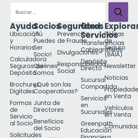
Ayuda
Socios
Seguridad
Otros
Explora
Servicios
Ubicación
¡Tú
Prevención
Pólizas
y
Puedes
de Fraude
de
Transferencias
Horarios
Ser
Seguro
Cablegráficas
Divulgaciones
Socio!
(BAIA)
Calculadora
Depósito
Responsabilidad
Seguros de
Quiénes
Newsletter
Directo
Social
Depósito
Somos
Noticias
Sucursal
Brochures
¿Qué son las
Compartida
Propiedad
Digitales
Cooperativas?
en Venta
Servicios
Formas
Junta de
en
Vehículos
de
Directores
Sucursales
en Venta
Servicio
Beneficios
al Socio
Greenpath
Comunida
del Socio
Educación
Solicitudes
Financiera