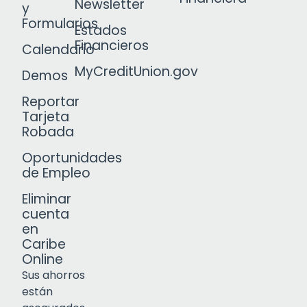
Newsletter
y
Formularios
Estados
Financieros
Calendario
MyCreditUnion.gov
Demos
Reportar
Tarjeta
Robada
Oportunidades
de Empleo
Eliminar
cuenta
en
Caribe
Online
Sus ahorros
están