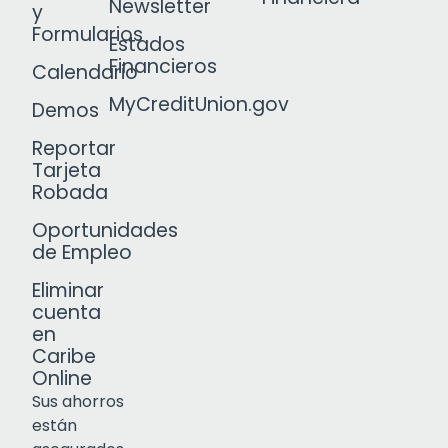
Newsletter
y
Formularios
Estados
Financieros
Calendario
MyCreditUnion.gov
Demos
Reportar
Tarjeta
Robada
Oportunidades
de Empleo
Eliminar
cuenta
en
Caribe
Online
Sus ahorros
están