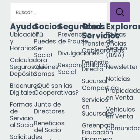
Ayuda
Socios
Seguridad
Otros
Explora
Servicios
Ubicación
¡Tú
Prevención
Pólizas
y
Puedes
de Fraude
de
Transferencias
Horarios
Ser
Seguro
Cablegráficas
Divulgaciones
Socio!
(BAIA)
Calculadora
Depósito
Responsabilidad
Seguros de
Quiénes
Newsletter
Directo
Social
Depósito
Somos
Noticias
Sucursal
Brochures
¿Qué son las
Compartida
Propiedad
Digitales
Cooperativas?
en Venta
Servicios
Formas
Junta de
en
Vehículos
de
Directores
Sucursales
en Venta
Servicio
Beneficios
al Socio
Greenpath
Comunida
del Socio
Educación
Solicitudes
Financiera