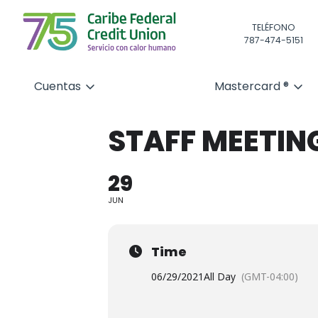
TELÉFONO
787-474-5151
Cuentas
Mastercard ®
STAFF MEETIN
29
JUN
Time
06/29/2021
All Day
(GMT-04:00)