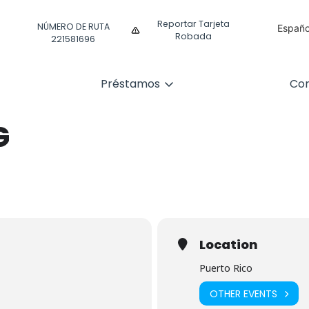
Reportar Tarjeta
NÚMERO DE RUTA
Españo
Robada
221581696
Englis
Préstamos
Com
G
Location
Puerto Rico
OTHER EVENTS