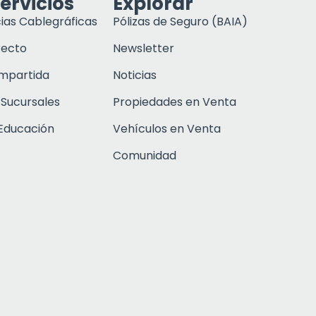
ervicios
Explorar
ias Cablegráficas
Pólizas de Seguro (BAIA)
recto
Newsletter
ompartida
Noticias
 Sucursales
Propiedades en Venta
Educación
Vehículos en Venta
Comunidad
Click to open c