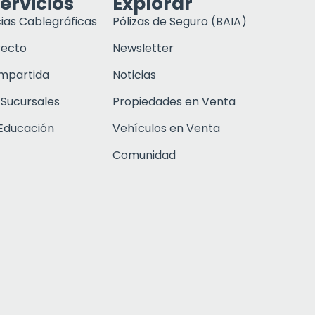
ervicios
Explorar
ias Cablegráficas
Pólizas de Seguro (BAIA)
recto
Newsletter
ompartida
Noticias
 Sucursales
Propiedades en Venta
Educación
Vehículos en Venta
Comunidad
Click to open c