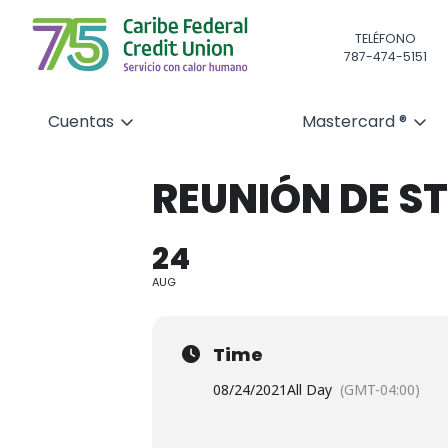
TELÉFONO
787-474-5151
Cuentas
Mastercard ®
REUNIÓN DE S
24
AUG
Time
08/24/2021
All Day
(GMT-04:00)