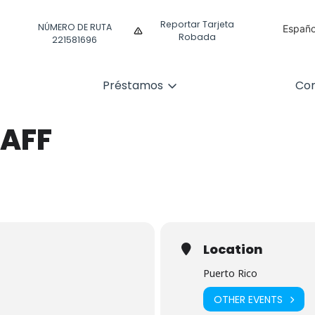
Reportar Tarjeta
NÚMERO DE RUTA
Españo
Robada
221581696
Englis
Préstamos
Com
TAFF
Location
Puerto Rico
OTHER EVENTS