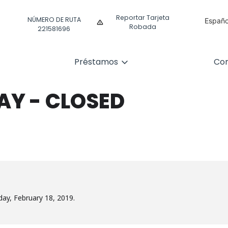
Reportar Tarjeta
NÚMERO DE RUTA
Españo
Robada
221581696
Englis
Préstamos
Com
AY - CLOSED
ay, February 18, 2019.