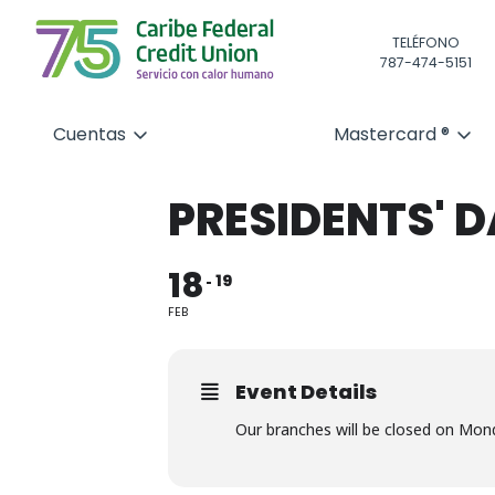
TELÉFONO
787-474-5151
Cuentas
Mastercard ®
PRESIDENTS' D
18
19
FEB
Event Details
Our branches will be closed on Mond