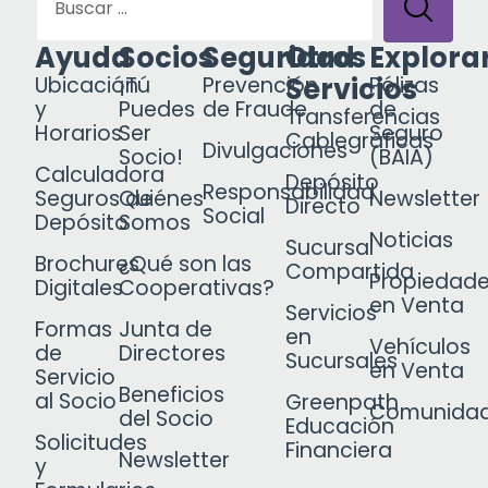
Ayuda
Socios
Seguridad
Otros
Explora
Servicios
Ubicación
¡Tú
Prevención
Pólizas
y
Puedes
de Fraude
de
Transferencias
Horarios
Ser
Seguro
Cablegráficas
Divulgaciones
Socio!
(BAIA)
Calculadora
Depósito
Responsabilidad
Seguros de
Quiénes
Newsletter
Directo
Social
Depósito
Somos
Noticias
Sucursal
Brochures
¿Qué son las
Compartida
Propiedad
Digitales
Cooperativas?
en Venta
Servicios
Formas
Junta de
en
Vehículos
de
Directores
Sucursales
en Venta
Servicio
Beneficios
al Socio
Greenpath
Comunida
del Socio
Educación
Solicitudes
Financiera
Newsletter
y