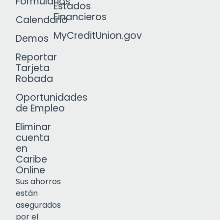
Formularios
Estados
Financieros
Calendario
MyCreditUnion.gov
Demos
Reportar
Tarjeta
Robada
Oportunidades
de Empleo
Eliminar
cuenta
en
Caribe
Online
Sus ahorros
están
asegurados
por el