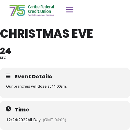
CHRISTMAS EVE
24
DEC
Event Details
Our branches will close at 11:00am.
Time
12/24/2022
All Day
(GMT-04:00)