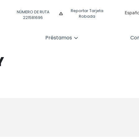
Reportar Tarjeta
NÚMERO DE RUTA
Españo
Robada
221581696
Englis
Préstamos
Com
Y