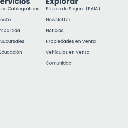
ervicios
Explorar
ias Cablegráficas
Pólizas de Seguro (BAIA)
recto
Newsletter
ompartida
Noticias
 Sucursales
Propiedades en Venta
Educación
Vehículos en Venta
Comunidad
Click to open c