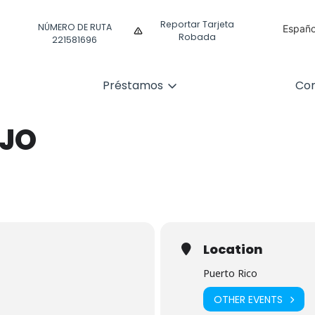
Reportar Tarjeta
NÚMERO DE RUTA
Españo
Robada
221581696
Englis
Préstamos
Com
AJO
Location
Puerto Rico
OTHER EVENTS