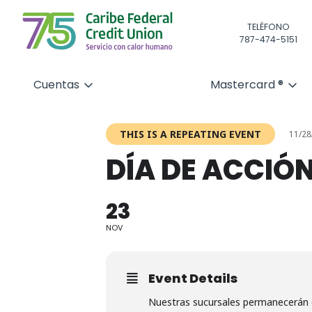
TELÉFONO
787-474-5151
Cuentas
Mastercard ®
THIS IS A REPEATING EVENT
11/28
DÍA DE ACCIÓ
23
NOV
Event Details
Nuestras sucursales permanecerán 