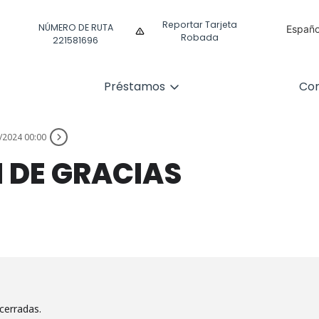
Reportar Tarjeta
NÚMERO DE RUTA
Españo
Robada
221581696
Englis
Préstamos
Com
/2024 00:00
N DE GRACIAS
cerradas.