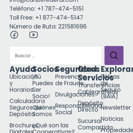
Teléfono: +1 787-474-5151
Toll Free: +1 877-474-5147
Número de Ruta: 221581696
Ayuda
Socios
Seguridad
Otros
Explora
Servicios
Ubicación
¡Tú
Prevención
Pólizas
y
Puedes
de Fraude
de
Transferencias
Horarios
Ser
Seguro
Cablegráficas
Divulgaciones
Socio!
(BAIA)
Calculadora
Depósito
Responsabilidad
Seguros de
Quiénes
Newsletter
Directo
Social
Depósito
Somos
Noticias
Sucursal
Brochures
¿Qué son las
Compartida
Propiedad
Digitales
Cooperativas?