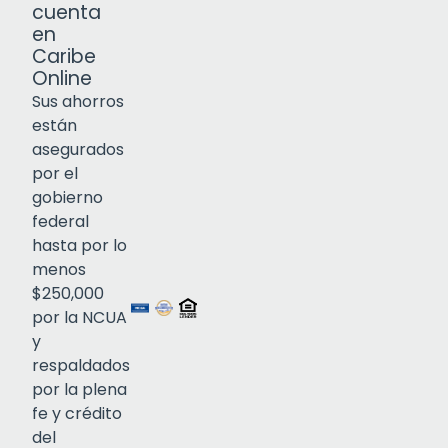
cuenta
en
Caribe
Online
Sus ahorros
están
asegurados
por el
gobierno
federal
Click to open certificate verif
hasta por lo
menos
$250,000
por la NCUA
y
respaldados
por la plena
fe y crédito
del