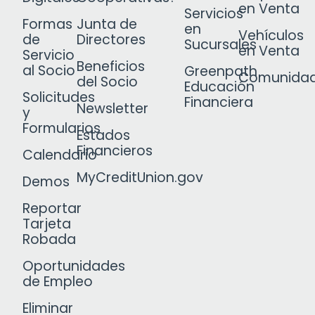
en Venta
Servicios
Formas
Junta de
en
Vehículos
de
Directores
Sucursales
en Venta
Servicio
Beneficios
al Socio
Greenpath
Comunida
del Socio
Educación
Solicitudes
Financiera
Newsletter
y
Formularios
Estados
Financieros
Calendario
MyCreditUnion.gov
Demos
Reportar
Tarjeta
Robada
Oportunidades
de Empleo
Eliminar