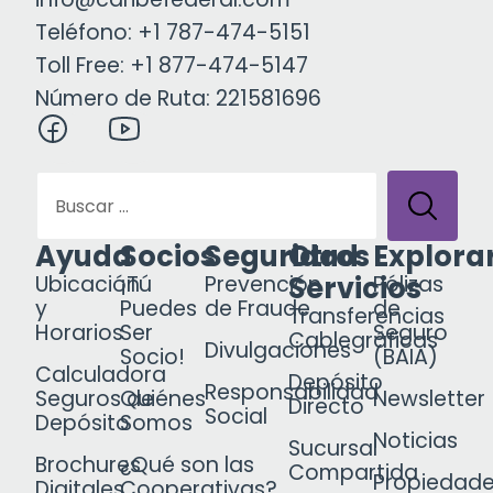
Teléfono: +1 787-474-5151
Toll Free: +1 877-474-5147
Número de Ruta: 221581696
Ayuda
Socios
Seguridad
Otros
Explora
Servicios
Ubicación
¡Tú
Prevención
Pólizas
y
Puedes
de Fraude
de
Transferencias
Horarios
Ser
Seguro
Cablegráficas
Divulgaciones
Socio!
(BAIA)
Calculadora
Depósito
Responsabilidad
Seguros de
Quiénes
Newsletter
Directo
Social
Depósito
Somos
Noticias
Sucursal
Brochures
¿Qué son las
Compartida
Propiedad
Digitales
Cooperativas?