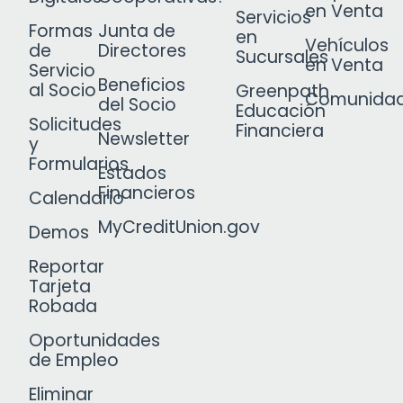
en Venta
Servicios
Formas
Junta de
en
Vehículos
de
Directores
Sucursales
en Venta
Servicio
Beneficios
al Socio
Greenpath
Comunida
del Socio
Educación
Solicitudes
Financiera
Newsletter
y
Formularios
Estados
Financieros
Calendario
MyCreditUnion.gov
Demos
Reportar
Tarjeta
Robada
Oportunidades
de Empleo
Eliminar