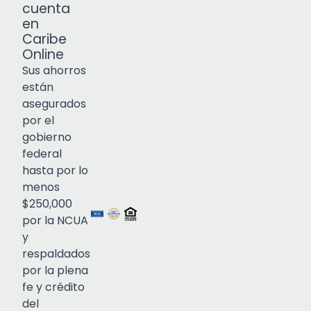
cuenta
en
Caribe
Online
Sus ahorros
están
asegurados
por el
gobierno
federal
Click to open certificate verif
hasta por lo
menos
$250,000
por la NCUA
y
respaldados
por la plena
fe y crédito
del