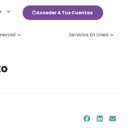
l
Acceder A Tus Cuentas
h
ercial
Servicios En Línea
to