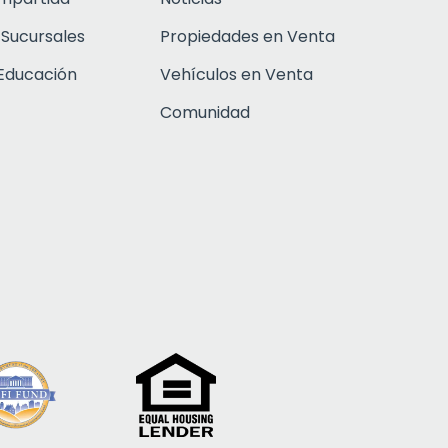
 Sucursales
Propiedades en Venta
Educación
Vehículos en Venta
Comunidad
Click to open c