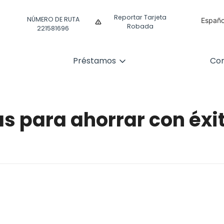
Reportar Tarjeta
NÚMERO DE RUTA
Españo
Robada
221581696
Englis
Préstamos
Com
s para ahorrar con éxi