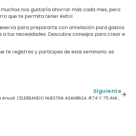
 a muchos nos gustaría ahorrar más cada mes, pero
ro que te permita tener éxito!
reserva para prepararte con antelación para gastos
te a tus necesidades. Descubre consejos para crear e
 te registres y participes de este seminario, es
Siguiente
Participa de nuestra Asamblea Anual: CELEBRANDO NUESTRA ASAMBLEA #74 Y 75 ANIVERSARIO DE FUNDACIÓN