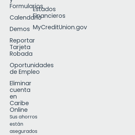
Formularios
Estados
Financieros
Calendario
MyCreditUnion.gov
Demos
Reportar
Tarjeta
Robada
Oportunidades
de Empleo
Eliminar
cuenta
en
Caribe
Online
Sus ahorros
están
asegurados