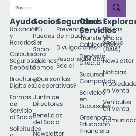
Ayuda
Socios
Seguridad
Otros
Explora
Servicios
Ubicación
¡Tú
Prevención
Pólizas
y
Puedes
de Fraude
de
Transferencias
Horarios
Ser
Seguro
Cablegráficas
Divulgaciones
Socio!
(BAIA)
Calculadora
Depósito
Responsabilidad
Seguros de
Quiénes
Newsletter
Directo
Social
Depósito
Somos
Noticias
Sucursal
Brochures
¿Qué son las
Compartida
Propiedad
Digitales
Cooperativas?
en Venta
Servicios
Formas
Junta de
en
Vehículos
de
Directores
Sucursales
en Venta
Servicio
Beneficios
al Socio
Greenpath
Comunida
del Socio
Educación
Solicitudes
Financiera
Newsletter
y