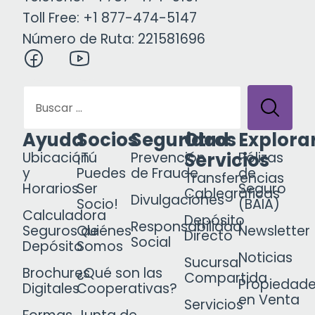
Toll Free: +1 877-474-5147
Número de Ruta: 221581696
Ayuda
Socios
Seguridad
Otros
Explora
Servicios
Ubicación
¡Tú
Prevención
Pólizas
y
Puedes
de Fraude
de
Transferencias
Horarios
Ser
Seguro
Cablegráficas
Divulgaciones
Socio!
(BAIA)
Calculadora
Depósito
Responsabilidad
Seguros de
Quiénes
Newsletter
Directo
Social
Depósito
Somos
Noticias
Sucursal
Brochures
¿Qué son las
Compartida
Propiedad
Digitales
Cooperativas?
en Venta
Servicios