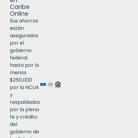
en
Caribe
Online
Sus ahorros
están
asegurados
por el
gobierno
federal
Click to open certificate verif
hasta por lo
menos
$250,000
por la NCUA
y
respaldados
por la plena
fe y crédito
del
gobierno de