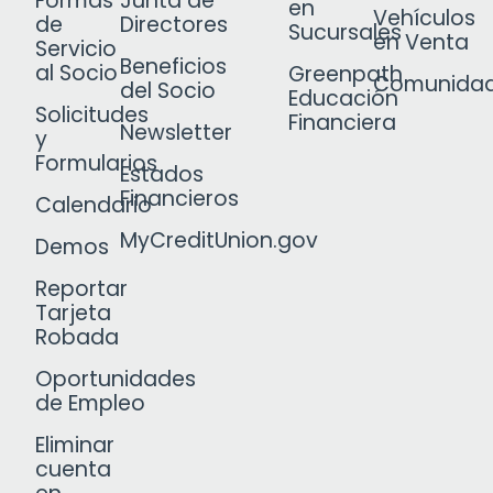
Formas
Junta de
en
Vehículos
de
Directores
Sucursales
en Venta
Servicio
Beneficios
al Socio
Greenpath
Comunida
del Socio
Educación
Solicitudes
Financiera
Newsletter
y
Formularios
Estados
Financieros
Calendario
MyCreditUnion.gov
Demos
Reportar
Tarjeta
Robada
Oportunidades
de Empleo
Eliminar
cuenta