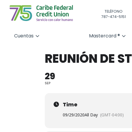
TELÉFONO
787-474-5151
Cuentas
Mastercard ®
REUNIÓN DE S
29
SEP
Time
09/29/2020
All Day
(GMT-04:00)