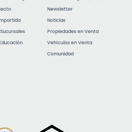
recto
Newsletter
ompartida
Noticias
 Sucursales
Propiedades en Venta
Educación
Vehículos en Venta
Comunidad
Click to open c