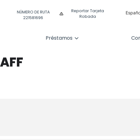
Reportar Tarjeta
NÚMERO DE RUTA
Españo
Robada
221581696
Englis
Préstamos
Com
TAFF