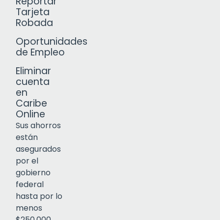
Reportar
Tarjeta
Robada
Oportunidades
de Empleo
Eliminar
cuenta
en
Caribe
Online
Sus ahorros
están
asegurados
por el
gobierno
federal
Click to open certificate verif
hasta por lo
menos
$250,000