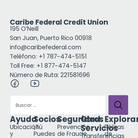
Caribe Federal Credit Union
195 O’Neill
San Juan, Puerto Rico 00918
info@caribefederal.com
Teléfono: +1 787-474-5151
Toll Free: +1 877-474-5147
Número de Ruta: 221581696
Ayuda
Socios
Seguridad
Otros
Explora
Servicios
Ubicación
¡Tú
Prevención
Pólizas
y
Puedes
de Fraude
de
Transferencias