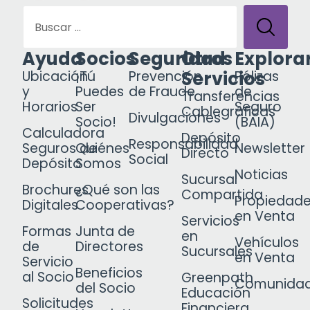
Ayuda
Socios
Seguridad
Otros
Explora
Servicios
Ubicación
¡Tú
Prevención
Pólizas
y
Puedes
de Fraude
de
Transferencias
Horarios
Ser
Seguro
Cablegráficas
Divulgaciones
Socio!
(BAIA)
Calculadora
Depósito
Responsabilidad
Seguros de
Quiénes
Newsletter
Directo
Social
Depósito
Somos
Noticias
Sucursal
Brochures
¿Qué son las
Compartida
Propiedad
Digitales
Cooperativas?
en Venta
Servicios
Formas
Junta de
en
Vehículos
de
Directores
Sucursales
en Venta
Servicio
Beneficios
al Socio
Greenpath
Comunida
del Socio
Educación
Solicitudes
Financiera