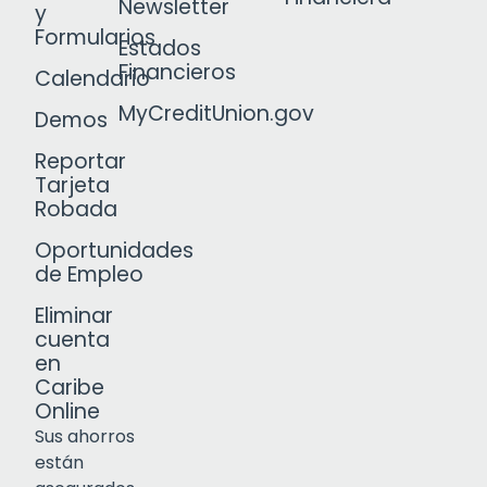
Newsletter
y
Formularios
Estados
Financieros
Calendario
MyCreditUnion.gov
Demos
Reportar
Tarjeta
Robada
Oportunidades
de Empleo
Eliminar
cuenta
en
Caribe
Online
Sus ahorros
están