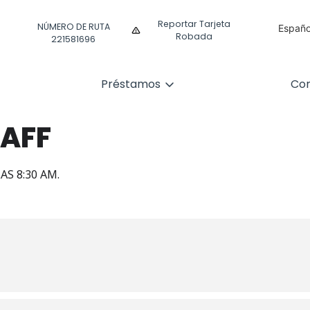
Reportar Tarjeta
NÚMERO DE RUTA
Españo
Robada
221581696
Englis
Préstamos
Com
TAFF
AS 8:30 AM.