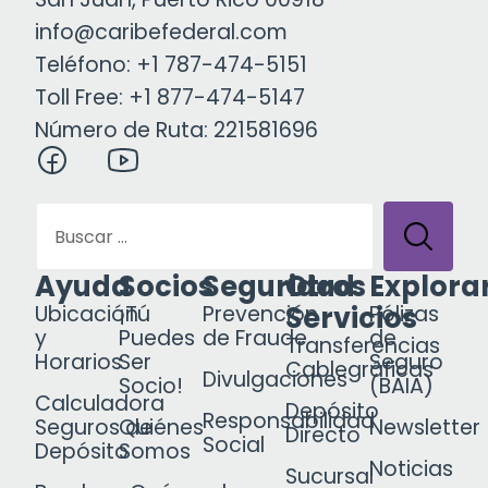
info@caribefederal.com
Teléfono: +1 787-474-5151
Toll Free: +1 877-474-5147
Número de Ruta: 221581696
Ayuda
Socios
Seguridad
Otros
Explora
Servicios
Ubicación
¡Tú
Prevención
Pólizas
y
Puedes
de Fraude
de
Transferencias
Horarios
Ser
Seguro
Cablegráficas
Divulgaciones
Socio!
(BAIA)
Calculadora
Depósito
Responsabilidad
Seguros de
Quiénes
Newsletter
Directo
Social
Depósito
Somos
Noticias
Sucursal