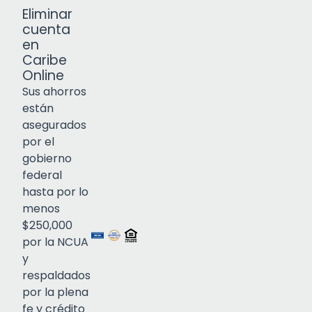
Eliminar
cuenta
en
Caribe
Online
Sus ahorros
están
asegurados
por el
gobierno
federal
Click to open certificate verif
hasta por lo
menos
$250,000
por la NCUA
y
respaldados
por la plena
fe y crédito