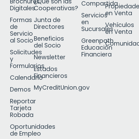
Brochures
¿Qué son las
Compartida
Propiedad
Digitales
Cooperativas?
en Venta
Servicios
Formas
Junta de
en
Vehículos
de
Directores
Sucursales
en Venta
Servicio
Beneficios
al Socio
Greenpath
Comunida
del Socio
Educación
Solicitudes
Financiera
Newsletter
y
Formularios
Estados
Financieros
Calendario
MyCreditUnion.gov
Demos
Reportar
Tarjeta
Robada
Oportunidades
de Empleo