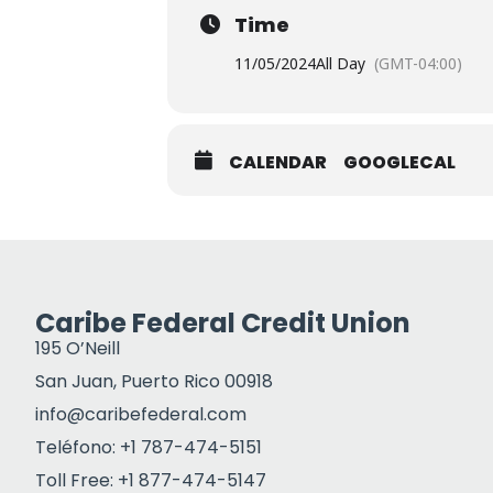
Time
11/05/2024
All Day
(GMT-04:00)
CALENDAR
GOOGLECAL
Caribe Federal Credit Union
195 O’Neill
San Juan, Puerto Rico 00918
info@caribefederal.com
Teléfono: +1 787-474-5151
Toll Free: +1 877-474-5147