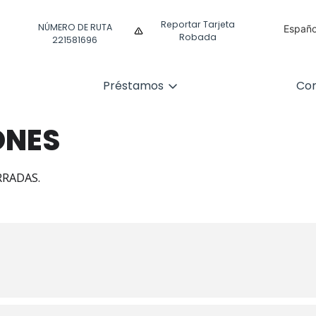
Reportar Tarjeta
NÚMERO DE RUTA
Españo
Robada
221581696
Englis
Préstamos
Com
ONES
RRADAS.