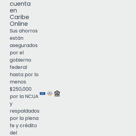
cuenta
en
Caribe
Online
Sus ahorros
están
asegurados
por el
gobierno
federal
Click to open certificate verif
hasta por lo
menos
$250,000
por la NCUA
y
respaldados
por la plena
fe y crédito
del