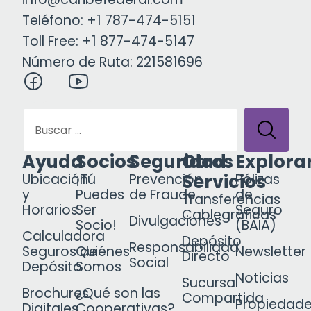
Teléfono: +1 787-474-5151
Toll Free: +1 877-474-5147
Número de Ruta: 221581696
Ayuda
Socios
Seguridad
Otros
Explora
Servicios
Ubicación
¡Tú
Prevención
Pólizas
y
Puedes
de Fraude
de
Transferencias
Horarios
Ser
Seguro
Cablegráficas
Divulgaciones
Socio!
(BAIA)
Calculadora
Depósito
Responsabilidad
Seguros de
Quiénes
Newsletter
Directo
Social
Depósito
Somos
Noticias
Sucursal
Brochures
¿Qué son las
Compartida
Propiedad
Digitales
Cooperativas?