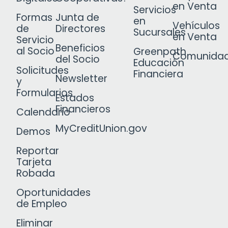
en Venta
Servicios
Formas
Junta de
en
Vehículos
de
Directores
Sucursales
en Venta
Servicio
Beneficios
al Socio
Greenpath
Comunida
del Socio
Educación
Solicitudes
Financiera
Newsletter
y
Formularios
Estados
Financieros
Calendario
MyCreditUnion.gov
Demos
Reportar
Tarjeta
Robada
Oportunidades
de Empleo
Eliminar