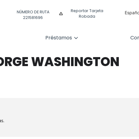
Reportar Tarjeta
NÚMERO DE RUTA
Españo
Robada
221581696
Englis
Préstamos
Com
EORGE WASHINGTON
as.