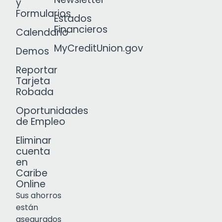
y
Formularios
Estados
Financieros
Calendario
MyCreditUnion.gov
Demos
Reportar
Tarjeta
Robada
Oportunidades
de Empleo
Eliminar
cuenta
en
Caribe
Online
Sus ahorros
están
asegurados