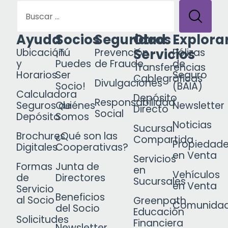
Ayuda
Socios
Seguridad
Otros
Explora
Servicios
Ubicación
¡Tú
Prevención
Pólizas
y
Puedes
de Fraude
de
Transferencias
Horarios
Ser
Seguro
Cablegráficas
Divulgaciones
Socio!
(BAIA)
Calculadora
Depósito
Responsabilidad
Seguros de
Quiénes
Newsletter
Directo
Social
Depósito
Somos
Noticias
Sucursal
Brochures
¿Qué son las
Compartida
Propiedad
Digitales
Cooperativas?
en Venta
Servicios
Formas
Junta de
en
Vehículos
de
Directores
Sucursales
en Venta
Servicio
Beneficios
al Socio
Greenpath
Comunida
del Socio
Educación
Solicitudes
Financiera
Newsletter