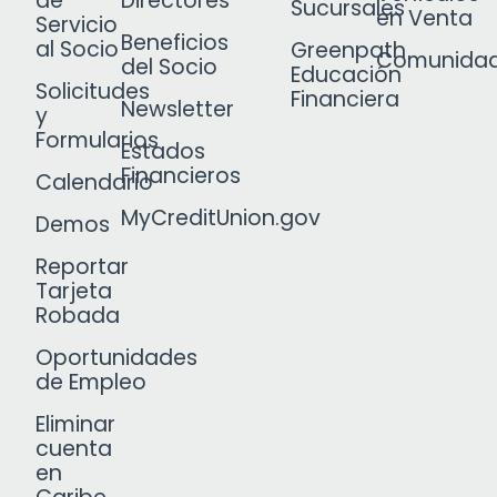
de
Directores
Sucursales
en Venta
Servicio
Beneficios
al Socio
Greenpath
Comunida
del Socio
Educación
Solicitudes
Financiera
Newsletter
y
Formularios
Estados
Financieros
Calendario
MyCreditUnion.gov
Demos
Reportar
Tarjeta
Robada
Oportunidades
de Empleo
Eliminar
cuenta
en