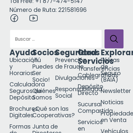
Toll Free: +1 877-474-5147
Número de Ruta: 221581696
Ayuda
Socios
Seguridad
Otros
Explora
Servicios
Ubicación
¡Tú
Prevención
Pólizas
y
Puedes
de Fraude
de
Transferencias
Horarios
Ser
Seguro
Cablegráficas
Divulgaciones
Socio!
(BAIA)
Calculadora
Depósito
Responsabilidad
Seguros de
Quiénes
Newsletter
Directo
Social
Depósito
Somos
Noticias
Sucursal
Brochures
¿Qué son las
Compartida
Propiedad
Digitales
Cooperativas?
en Venta
Servicios
Formas
Junta de
en
Vehículos