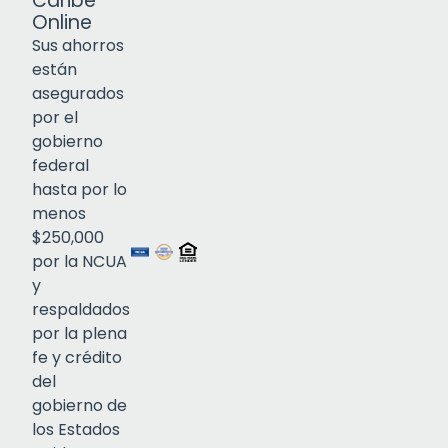
Caribe
Online
Sus ahorros
están
asegurados
por el
gobierno
federal
Click to open certificate verif
hasta por lo
menos
$250,000
por la NCUA
y
respaldados
por la plena
fe y crédito
del
gobierno de
los Estados