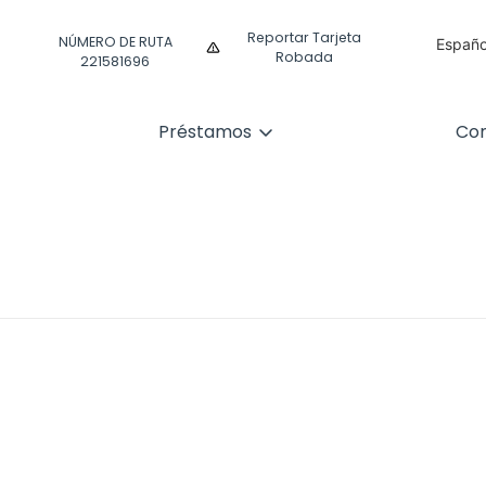
Reportar Tarjeta
NÚMERO DE RUTA
Españo
Robada
221581696
Englis
Préstamos
Com