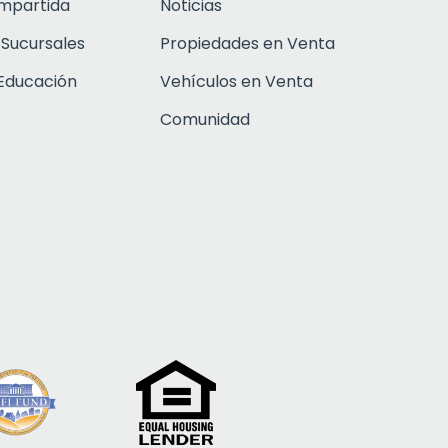
ompartida
Noticias
 Sucursales
Propiedades en Venta
Educación
Vehículos en Venta
Comunidad
Click to open c