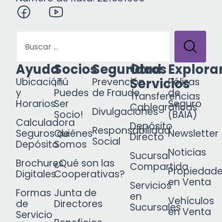
Ayuda
Socios
Seguridad
Otros
Explora
Servicios
Ubicación
¡Tú
Prevención
Pólizas
y
Puedes
de Fraude
de
Transferencias
Horarios
Ser
Seguro
Cablegráficas
Divulgaciones
Socio!
(BAIA)
Calculadora
Depósito
Responsabilidad
Seguros de
Quiénes
Newsletter
Directo
Social
Depósito
Somos
Noticias
Sucursal
Brochures
¿Qué son las
Compartida
Propiedad
Digitales
Cooperativas?
en Venta
Servicios
Formas
Junta de
en
Vehículos
de
Directores
Sucursales
en Venta
Servicio