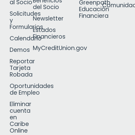
Beneficios
al Socio
Greenpath
Comunida
del Socio
Educación
Solicitudes
Financiera
Newsletter
y
Formularios
Estados
Financieros
Calendario
MyCreditUnion.gov
Demos
Reportar
Tarjeta
Robada
Oportunidades
de Empleo
Eliminar
cuenta
en
Caribe
Online