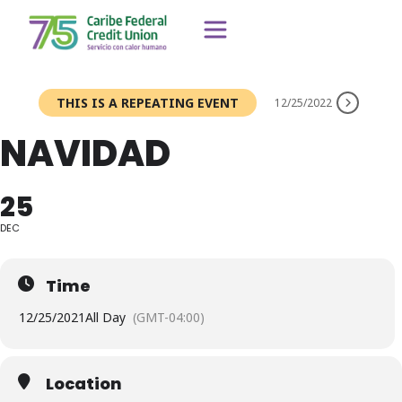
THIS IS A REPEATING EVENT
12/25/2022
NAVIDAD
25
DEC
Time
12/25/2021
All Day
(GMT-04:00)
Location