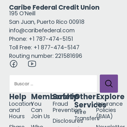
Caribe Federal Credit Union
195 O’Neill
San Juan, Puerto Rico 00918
info@caribefederal.com
Phone: +1 787-474-5151
Toll Free: +1 877-474-5147
Routing number: 221581696
Help
Membership
Safety
Other
Explore
Services
Location
You
Fraud
Insurance
and
Can
Prevention
Policies
Wire
Hours
Join Us
(BAIA)
Transfers
Disclosures