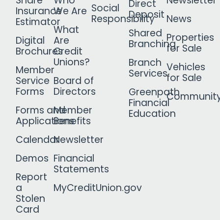
Share
Who
Newsletter
Direct
Social
Insurance
We Are
Deposit
Responsibility
News
Estimator
What
Shared
Properties
Digital
Are
Branching
for Sale
Brochures
Credit
Unions?
Branch
Vehicles
Member
Services
for Sale
Service
Board of
Forms
Directors
Greenpath
Communit
Financial
Forms and
Member
Education
Applications
Benefits
Calendar
Newsletter
Demos
Financial
Statements
Report
a
MyCreditUnion.gov
Stolen
Card