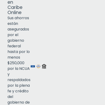
en
Caribe
Online
Sus ahorros
están
asegurados
por el
gobierno
federal
Click to open certificate verif
hasta por lo
menos
$250,000
por la NCUA
y
respaldados
por la plena
fe y crédito
del
gobierno de