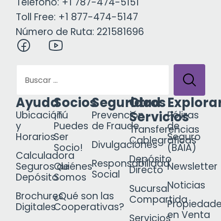
Teléfono: +1 787-474-5151
Toll Free: +1 877-474-5147
Número de Ruta: 221581696
Ayuda
Socios
Seguridad
Otros
Explora
Servicios
Ubicación
¡Tú
Prevención
Pólizas
y
Puedes
de Fraude
de
Transferencias
Horarios
Ser
Seguro
Cablegráficas
Divulgaciones
Socio!
(BAIA)
Calculadora
Depósito
Responsabilidad
Seguros de
Quiénes
Newsletter
Directo
Social
Depósito
Somos
Noticias
Sucursal
Brochures
¿Qué son las
Compartida
Propiedad
Digitales
Cooperativas?
en Venta
Servicios