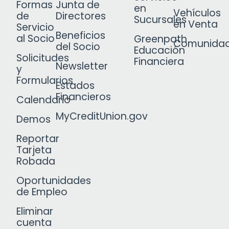
Formas
Junta de
en
Vehículos
de
Directores
Sucursales
en Venta
Servicio
Beneficios
al Socio
Greenpath
Comunida
del Socio
Educación
Solicitudes
Financiera
Newsletter
y
Formularios
Estados
Financieros
Calendario
MyCreditUnion.gov
Demos
Reportar
Tarjeta
Robada
Oportunidades
de Empleo
Eliminar
cuenta